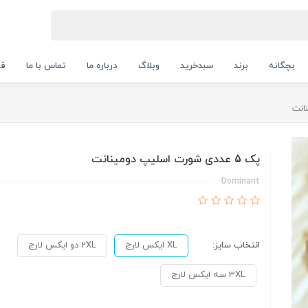
بچگانه
برند
سبدخرید
وبلاگ
درباره ما
تماس با ما
قو
پک 5 عددی شورت اسلیپ دومینانت
Dominant
انتخاب سایز:
XL ایکس لارج
2XL دو ایکس لارج
3XL سه ایکس لارج