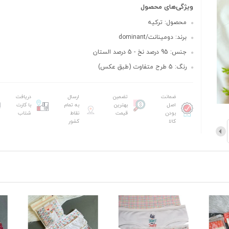
ویژگی‌های محصول
محصول: ترکیه
برند: دومینانت/dominant
جنس: 95 درصد نخ - 5 درصد الستان
رنگ: 5 طرح متفاوت (طبق عکس)
ضمانت
تضمین
ارسال
دریافت
اصل
بهترین
به تمام
با کارت
بودن
قیمت
نقاط
شتاب
کالا
کشور