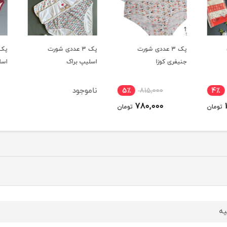
پک 3 عددی شورت
پک 3 عددی شورت
جنیفری کوزا
اسلیپ براک
اسلیپ
ناموجود
5٪
815,000
4٪
780,000
ومان
تومان
یه