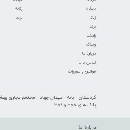
بچگانه
زنانه
زنانه
برند
برند
راهنما
وبلاگ
درباره ما
تماس با ما
قوانین و مقررات
کردستان - بانه - میدان جهاد - مجتمع تجاری بهشت
پلاک های 388 و 389
درباره ما