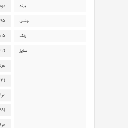
دومین
برند
95 درصد نخ - 5 درصد الستان
جنس
5 طرح متفاوت (طبق عکس)
رنگ
40-42
سایز
عرض کمر 3
(42-44
عرض کمر 5
(46-48
عرض کمر 7