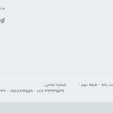
ما ر
 بانه - طبقه دوم -
شماره تماس:
087-34249539 - 09187896559 - 09186686646