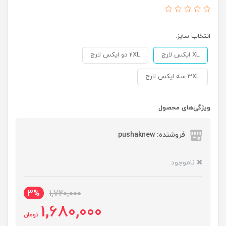
انتخاب سایز:
XL ایکس لارج
2XL دو ایکس لارج
3XL سه ایکس لارج
ویژگی‌های محصول
فروشنده: pushaknew
ناموجود
3%
1,720,000
1,680,000
تومان