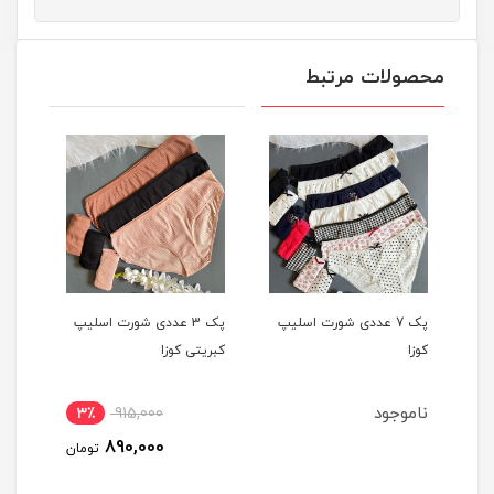
محصولات مرتبط
یپ
پک 7 عددی شورت اسلیپ
پک 3 عددی شورت اسلیپ
کوزا
کبریتی کوزا
دختر
ناموجود
3٪
915,000
890,000
تومان