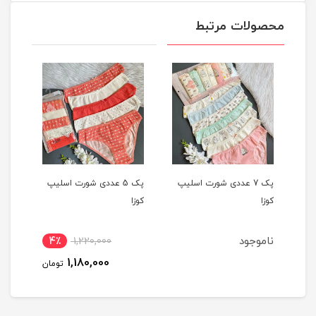
محصولات مرتبط
یپ
پک 7 عددی شورت اسلیپ
پک 5 عددی شورت اسلیپ
کوزا
کوزا
کوزا
ناموجود
4٪
1,220,000
1,180,000
تومان