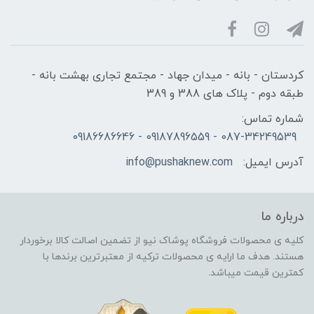
کردستان - بانه - میدان جهاد - مجتمع تجاری بهشت بانه -
طبقه دوم - پلاک های 388 و 389
شماره تماس:
087-34249539 - 09187896559 - 09186686646
آدرس ایمیل:
info@pushaknew.com
درباره ما
کلیه ی محصولات فروشگاه پوشاک نیو از تضمین اصالت کالا برخوردار
هستند. هدف ما ارایه ی محصولات ترکیه از معتبرترین برندها با
کمترین قیمت میباشد.