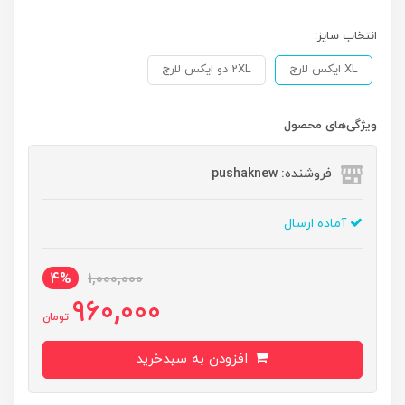
انتخاب سایز:
XL ایکس لارج
2XL دو ایکس لارج
ویژگی‌های محصول
فروشنده: pushaknew
آماده ارسال
4%
1,000,000
960,000
تومان
افزودن به سبدخرید