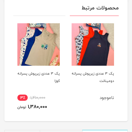
محصولات مرتبط
یپ
پک 3 عددی زیرپوش پسرانه
پک 3 عددی زیرپوش پسرانه
دومینانت
کوزا
کوزا
ناموجود
3٪
1,410,000
4
1,380,000
مان
تومان