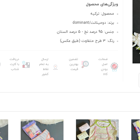
ویژگی‌های محصول
محصول: ترکیه
برند: دومینانت/dominant
جنس: 95 درصد نخ - 5 درصد الستان
رنگ: 3 طرح متفاوت (طبق عکس)
ضمانت
تضمین
ارسال
دریافت
اصل
بهترین
به تمام
با کارت
بودن
قیمت
نقاط
شتاب
کالا
کشور