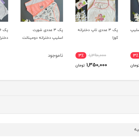
سلیپ
پک 3 عددی تاپ دخترانه
پک 3 عددی شورت
پ
کوزا
اسلیپ دخترانه دومینانت
دخترا
ناموجود
3٪
1,390,000
3٪
1,350,000
ومان
تومان
یه