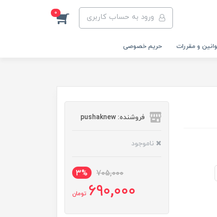
0
ورود به حساب کاربری
انین و مقررات
حریم خصوصی
فروشنده: pushaknew
ناموجود
3%
705,000
690,000
تومان