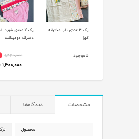
پک 7 عددی شورت اسلیپ
پک 3 عددی تاپ دخترانه
پک 7 عددی شورت ا
ینانت
کوزا
دخترانه دومینانت
وجود
ناموجود
1,440,000
1,400,000
ت
مشخصات
دیدگاه‌ها
ترک
محصول