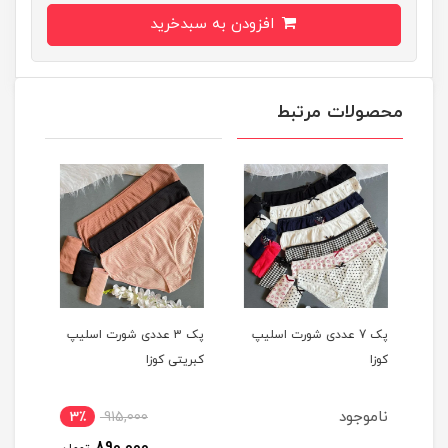
افزودن به سبدخرید
محصولات مرتبط
یپ
پک 7 عددی شورت اسلیپ
پک 3 عددی شورت اسلیپ
کوزا
کبریتی کوزا
دختر
ناموجود
3٪
915,000
890,000