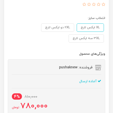
انتخاب سایز:
XL ایکس لارج
2XL دو ایکس لارج
3XL سه ایکس لارج
ویژگی‌های محصول
فروشنده: pushaknew
آماده ارسال
4%
810,000
780,000
تومان