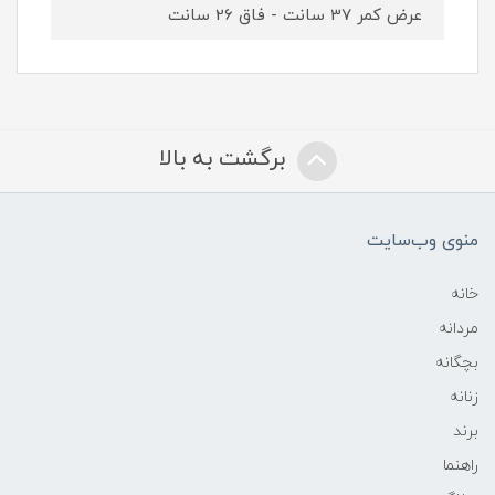
عرض کمر 37 سانت - فاق 26 سانت
برگشت به بالا
منوی وب‌سایت
خانه
مردانه
بچگانه
زنانه
برند
راهنما