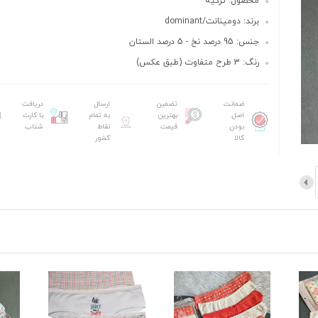
محصول: ترکیه
برند: دومینانت/dominant
جنس: 95 درصد نخ - 5 درصد الستان
رنگ: 3 طرح متفاوت (طبق عکس)
ضمانت
تضمین
ارسال
دریافت
اصل
بهترین
به تمام
با کارت
بودن
قیمت
نقاط
شتاب
کالا
کشور