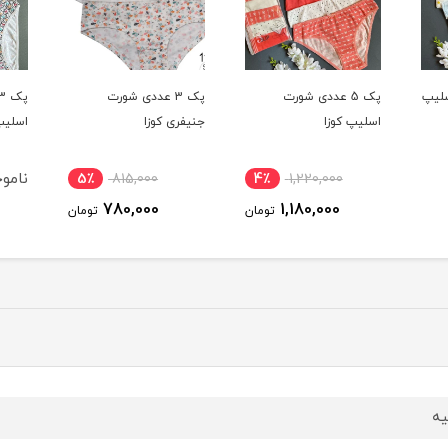
پک 3 عددی شورت
پک 3 عددی شورت
جنیفری کوزا
اسلیپ براک
اسلیپ
ناموجود
5٪
815,000
4٪
780,000
ومان
تومان
یه