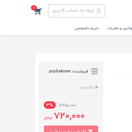
0
ورود به حساب کاربری
انین و مقررات
حریم خصوصی
فروشنده: pushaknew
ناموجود
3%
735,000
720,000
تومان
افزودن به سبدخرید