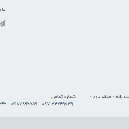
ما ر
 بانه - طبقه دوم -
شماره تماس:
087-34249539 - 09187896559 - 09186686646