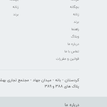
بچگانه
زنانه
زنانه
برند
برند
راهنما
وبلاگ
درباره ما
تماس با ما
قوانین و مقررات
کردستان - بانه - میدان جهاد - مجتمع تجاری بهشت
پلاک های 388 و 389
درباره ما