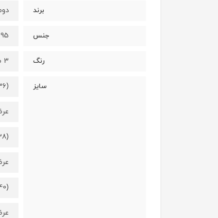
دومین
برند
95 درصد نخ - 5 درصد الستان
جنس
3 طرح متفاوت (طبق عکس)
رنگ
4-36
سایز
عرض کمر 0
6-38
عرض کمر 1
8-40
عرض کمر 2