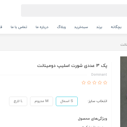
بچگانه
برند
سبدخرید
وبلاگ
درباره ما
تماس با ما
قو
پک 3 عددی شورت اسلیپ دومینانت
Dominant
انتخاب سایز:
S اسمال
M مدیوم
L لارج
ویژگی‌های محصول