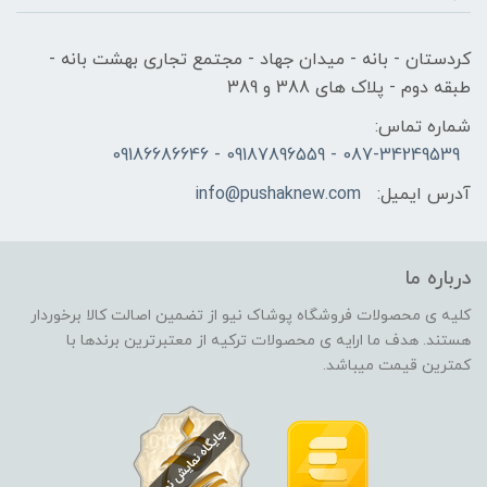
کردستان - بانه - میدان جهاد - مجتمع تجاری بهشت بانه -
طبقه دوم - پلاک های 388 و 389
شماره تماس:
087-34249539 - 09187896559 - 09186686646
آدرس ایمیل:
info@pushaknew.com
درباره ما
کلیه ی محصولات فروشگاه پوشاک نیو از تضمین اصالت کالا برخوردار
هستند. هدف ما ارایه ی محصولات ترکیه از معتبرترین برندها با
کمترین قیمت میباشد.