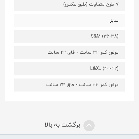
7 طرح متفاوت (طبق عکس)
سایز
S&M (36-38)
عرض کمر 32 سانت - فاق 22 سانت
L&XL (40-42)
عرض کمر 34 سانت - فاق 23 سانت
برگشت به بالا