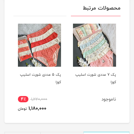
محصولات مرتبط
یپ
پک 7 عددی شورت اسلیپ
پک 5 عددی شورت اسلیپ
کوزا
کوزا
کوزا
ناموجود
4٪
1,220,000
1,180,000
تومان