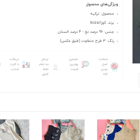
ویژگی‌های محصول
محصول: ترکیه
برند: کوزا/koza
جنس: 96 درصد نخ - 4 درصد الستان
رنگ: 3 طرح متفاوت (طبق عکس)
ضمانت
تضمین
ارسال
دریافت
اصل
بهترین
به تمام
با کارت
بودن
قیمت
نقاط
شتاب
کالا
کشور