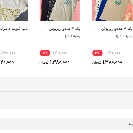
پک 3 عددی زیرپوش
تاپ شورت دخترانه کوزا
پسرانه کوزا
اسلیپ
ناموج
3٪
735,000
3٪
1,410,000
3٪
720,000
1,380,000
ومان
تومان
تومان
یه