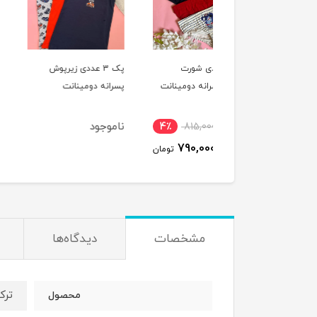
پک 3 عددی شورت
پک 3 عددی زیرپوش
پک 3 عددی زیرپوش
یپ پسرانه دومینانت
پسرانه دومینانت
پسرانه کوزا
ناموجود
1,410,000
4٪
815,000
1,380,000
790,000
تومان
ت
مشخصات
دیدگاه‌ها
ترک
محصول