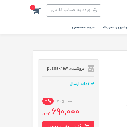
0
ورود به حساب کاربری
انین و مقررات
حریم خصوصی
فروشنده: pushaknew
آماده ارسال
3%
705,000
690,000
تومان
افزودن به سبدخرید