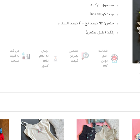
محصول: ترکیه
برند: کوزا/koza
جنس: 96 درصد نخ - 4 درصد الستان
رنگ: (طبق عکس)
ضمانت
تضمین
ارسال
دریافت
اصل
بهترین
به تمام
با کارت
بودن
قیمت
نقاط
شتاب
کالا
کشور