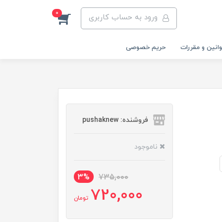
0
ورود به حساب کاربری
انین و مقررات
حریم خصوصی
فروشنده: pushaknew
ناموجود
3%
735,000
720,000
تومان