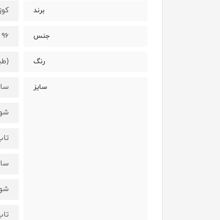
کوزا/a
برند
96 درصد نخ - 4 درصد الستان
جنس
(طب
رنگ
سایز 3 - 
سایز
شورت :
تاپ : ق
سایز 5 - 
شورت :
تاپ : ق