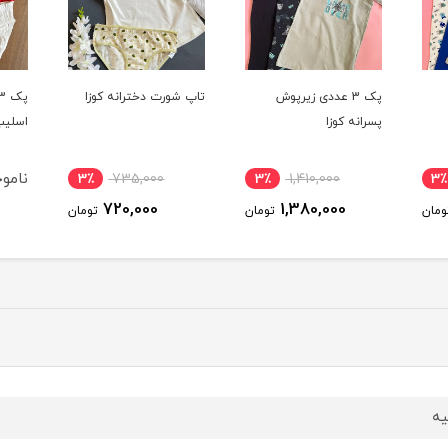
پک 3 عددی زیرپوش
تاپ شورت دخترانه کوزا
پسرانه کوزا
اسلیپ
ناموج
3٪
735,000
3٪
1,410,000
3٪
720,000
1,380,000
ومان
تومان
تومان
یه