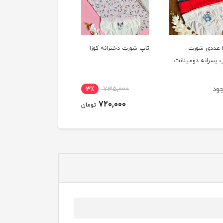
پک 3 عددی شورت
تاپ شورت دخترانه کوزا
پک 3 عددی تاپ دختران
 پسرانه دومینانت
کوزا
ود
3٪
1,390,000
3٪
735,000
1,350,000
720,000
تومان
توم