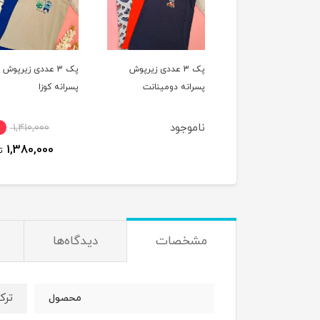
پک 3 عددی شورت
پک 3 عددی زیرپوش
پک 3 عددی زیرپوش
یپ پسرانه دومینانت
پسرانه دومینانت
پسرانه کوزا
ناموجود
1,410,000
4٪
815,000
1,380,000
790,000
تومان
ت
مشخصات
دیدگاه‌ها
ترک
محصول