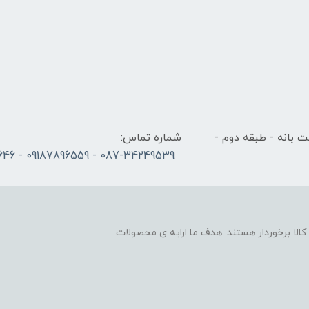
 بانه - طبقه دوم -
شماره تماس:
087-34249539 - 09187896559 - 09186686646
لا برخوردار هستند. هدف ما ارایه ی محصولات