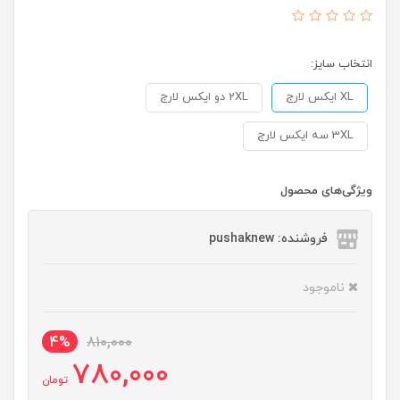
انتخاب سایز:
XL ایکس لارج
2XL دو ایکس لارج
3XL سه ایکس لارج
ویژگی‌های محصول
فروشنده: pushaknew
ناموجود
4%
810,000
780,000
تومان