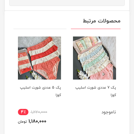
محصولات مرتبط
یپ
پک 7 عددی شورت اسلیپ
پک 5 عددی شورت اسلیپ
کوزا
کوزا
کوزا
ناموجود
4٪
1,220,000
1,180,000
تومان