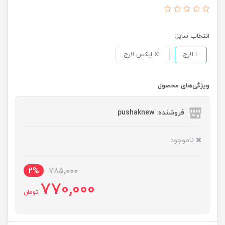
انتخاب سایز:
L لارج
XL ایکس لارج
ویژگی‌های محصول
فروشنده: pushaknew
ناموجود
2%
785,000
770,000
تومان