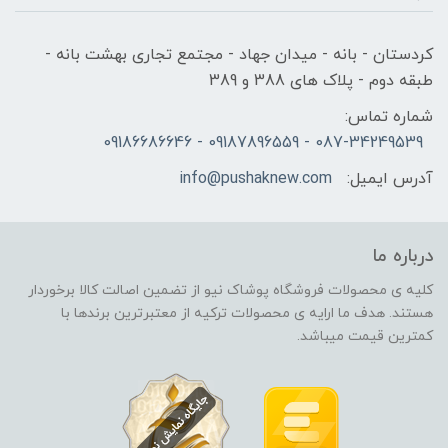
کردستان - بانه - میدان جهاد - مجتمع تجاری بهشت بانه -
طبقه دوم - پلاک های 388 و 389
شماره تماس:
087-34249539 - 09187896559 - 09186686646
آدرس ایمیل:
info@pushaknew.com
درباره ما
کلیه ی محصولات فروشگاه پوشاک نیو از تضمین اصالت کالا برخوردار
هستند. هدف ما ارایه ی محصولات ترکیه از معتبرترین برندها با
کمترین قیمت میباشد.