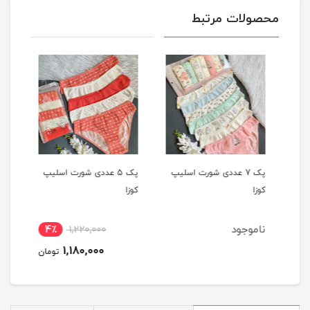
محصولات مرتبط
یپ
پک 7 عددی شورت اسلیپ
پک 5 عددی شورت اسلیپ
کوزا
کوزا
کوزا
ناموجود
4٪
1,220,000
1,180,000
تومان