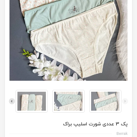
پک 3 عددی شورت اسلیپ براک
Berrak