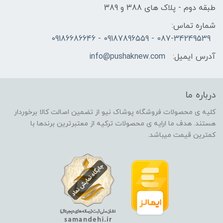
طبقه دوم - پلاک های 388 و 389
شماره تماس:
087-34249539 - 09187896559 - 09186686646
آدرس ایمیل:
info@pushaknew.com
درباره ما
کلیه ی محصولات فروشگاه پوشاک نیو از تضمین اصالت کالا برخوردار
هستند. هدف ما ارایه ی محصولات ترکیه از معتبرترین برندها با
کمترین قیمت میباشد.