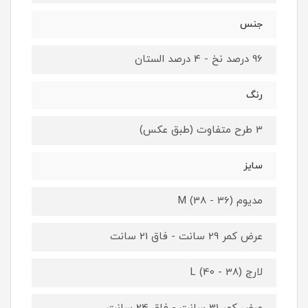
جنس
96 درصد نخ - 4 درصد الستان
رنگ
3 طرح متفاوت (طبق عکس)
سایز
مدیوم M (38 - 36)
عرض کمر 29 سانت - فاق 21 سانت
لارج L (40 - 38)