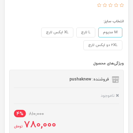
انتخاب سایز:
M مدیوم
L لارج
XL ایکس لارج
2XL دو ایکس لارج
ویژگی‌های محصول
فروشنده: pushaknew
ناموجود
4%
810,000
780,000
تومان