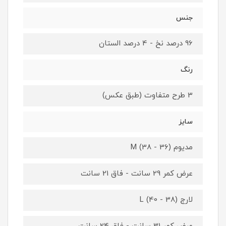
جنس
96 درصد نخ - 4 درصد الستان
رنگ
3 طرح متفاوت (طبق عکس)
سایز
مدیوم M (38 - 36)
عرض کمر 29 سانت - فاق 21 سانت
لارج L (40 - 38)