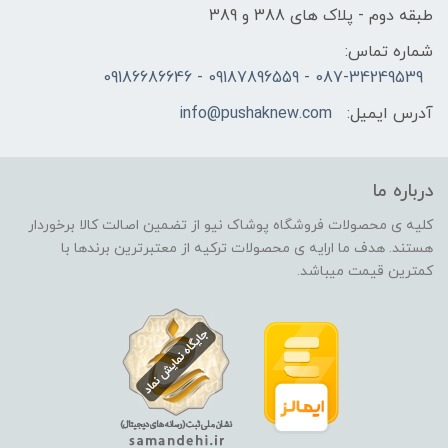
طبقه دوم - پلاک های 388 و 389
شماره تماس:
087-34249539 - 09187896559 - 09186686646
آدرس ایمیل:
info@pushaknew.com
درباره ما
کلیه ی محصولات فروشگاه پوشاک نیو از تضمین اصالت کالا برخوردار
هستند. هدف ما ارایه ی محصولات ترکیه از معتبرترین برندها با
کمترین قیمت میباشد.