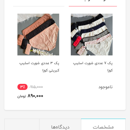
یپ
پک 7 عددی شورت اسلیپ
پک 3 عددی شورت اسلیپ
کوزا
کبریتی کوزا
دختر
ناموجود
3٪
915,000
890,000
تومان
مشخصات
دیدگاه‌ها