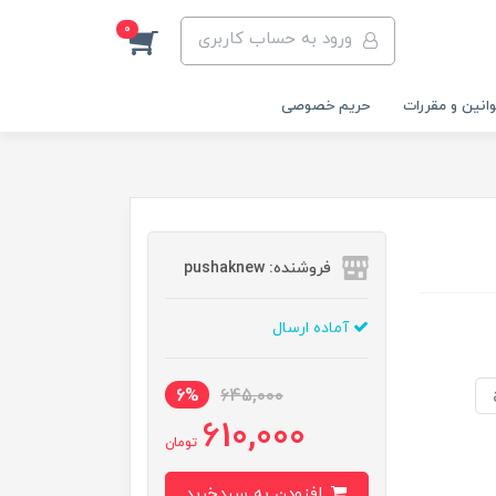
0
ورود به حساب کاربری
انین و مقررات
حریم خصوصی
فروشنده: pushaknew
آماده ارسال
6%
645,000
610,000
تومان
افزودن به سبدخرید