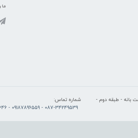
ما ر
 بانه - طبقه دوم -
شماره تماس:
087-34249539 - 09187896559 - 09186686646