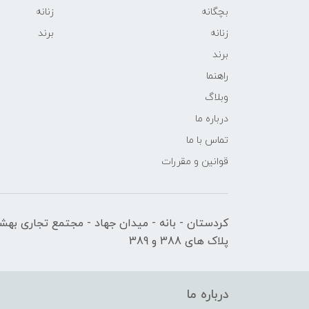
بچگانه
زنانه
زنانه
برند
برند
راهنما
وبلاگ
درباره ما
تماس با ما
قوانین و مقررات
کردستان - بانه - میدان جهاد - مجتمع تجاری بهشت
پلاک های 388 و 389
درباره ما