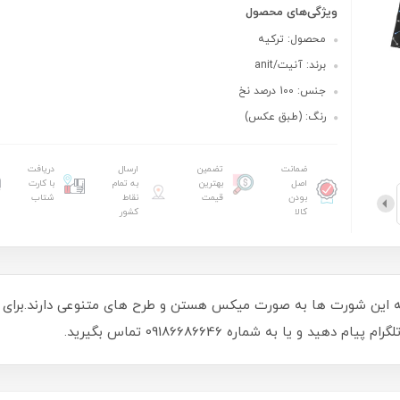
ویژگی‌های محصول
محصول: ترکیه
برند: آنیت/anit
جنس: 100 درصد نخ
رنگ: (طبق عکس)
ضمانت
تضمین
ارسال
دریافت
اصل
بهترین
به تمام
با کارت
بودن
قیمت
نقاط
شتاب
کالا
کشور
ه این شورت ها به صورت میکس هستن و طرح های متنوعی دارند.برای م