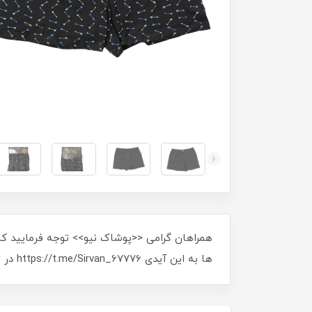
همراهان گرامی <<پوشاک نیو>> توجه فرمایید ک
ها به این آیدی https://t.me/Sirvan_67776 در تلگرام پیام دهید و یا به شماره 09186686646 تماس بگیرید.