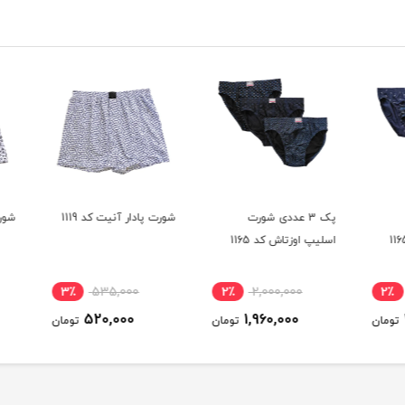
پک 3 عددی شورت
شورت پادار آنیت کد 1119
شورت پ
اسلیپ اوزتاش کد 1165
3٪
535,000
2٪
2,000,000
2٪
520,000
1,960,000
ومان
تومان
تومان