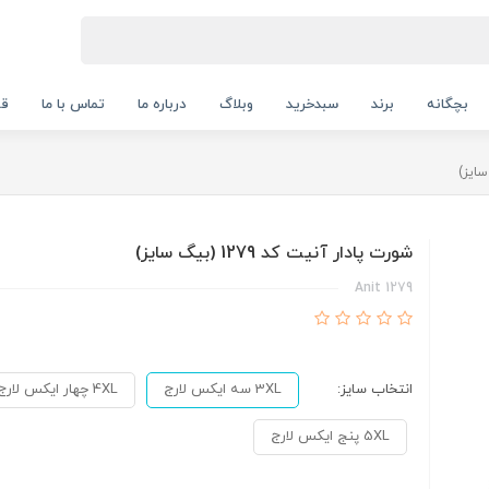
بچگانه
برند
سبدخرید
وبلاگ
درباره ما
تماس با ما
قو
شورت پادار آنیت کد 1279 (بیگ سایز)
Anit 1279
انتخاب سایز:
3XL سه ایکس لارج
4XL چهار ایکس لارج
5XL پنج ایکس لارج