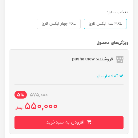
انتخاب سایز:
3XL سه ایکس لارج
4XL چهار ایکس لارج
ویژگی‌های محصول
فروشنده: pushaknew
آماده ارسال
5%
575,000
550,000
تومان
افزودن به سبدخرید