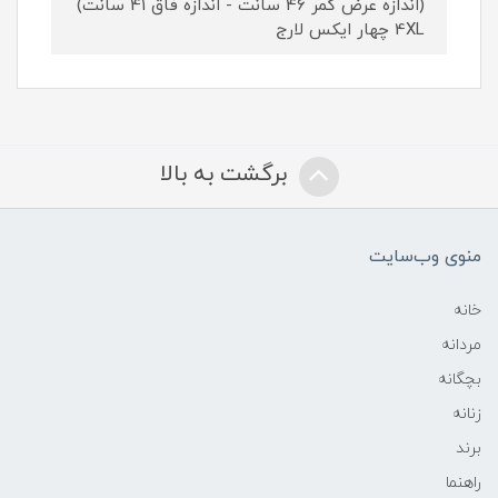
(اندازه عرض کمر 46 سانت - اندازه فاق 41 سانت)
4XL چهار ایکس لارج
برگشت به بالا
منوی وب‌سایت
خانه
مردانه
بچگانه
زنانه
برند
راهنما