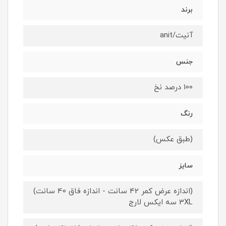
برند
آنیت/anit
جنس
100 درصد نخ
رنگ
(طبق عکس)
سایز
(اندازه عرض کمر 42 سانت - اندازه فاق 40 سانت)
3XL سه ایکس لارج