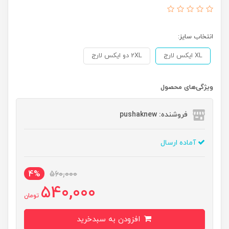
انتخاب سایز:
XL ایکس لارج
2XL دو ایکس لارج
ویژگی‌های محصول
فروشنده: pushaknew
آماده ارسال
4%
560,000
540,000
تومان
افزودن به سبدخرید