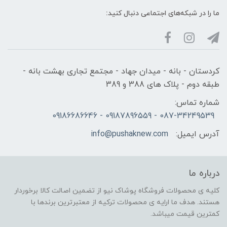
ما را در شبکه‌های اجتماعی دنبال کنید:
کردستان - بانه - میدان جهاد - مجتمع تجاری بهشت بانه -
طبقه دوم - پلاک های 388 و 389
شماره تماس:
087-34249539 - 09187896559 - 09186686646
آدرس ایمیل:
info@pushaknew.com
درباره ما
کلیه ی محصولات فروشگاه پوشاک نیو از تضمین اصالت کالا برخوردار
هستند. هدف ما ارایه ی محصولات ترکیه از معتبرترین برندها با
کمترین قیمت میباشد.