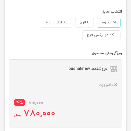
انتخاب سایز:
M مدیوم
L لارج
XL ایکس لارج
2XL دو ایکس لارج
ویژگی‌های محصول
فروشنده: pushaknew
ناموجود
4%
810,000
780,000
تومان