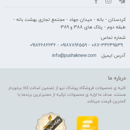
کردستان - بانه - میدان جهاد - مجتمع تجاری بهشت بانه -
طبقه دوم - پلاک های 388 و 389
شماره تماس:
087-34249539 - 09187896559 - 09186686646
آدرس ایمیل:
info@pushaknew.com
درباره ما
کلیه ی محصولات فروشگاه پوشاک نیو از تضمین اصالت کالا برخوردار
هستند. هدف ما ارایه ی محصولات ترکیه از معتبرترین برندها با
کمترین قیمت میباشد.