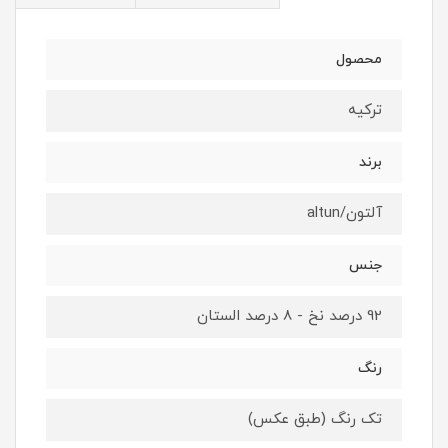
محصول
ترکیه
برند
آلتون/altun
جنس
92 درصد نخ - 8 درصد الستان
رنگ
تک رنگ (طبق عکس)