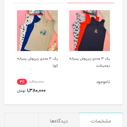
یپ
پک 3 عددی زیرپوش پسرانه
پک 3 عددی زیرپوش پسرانه
دومینانت
کوزا
کوزا
ناموجود
3٪
1,410,000
4
1,380,000
مان
تومان
مشخصات
دیدگاه‌ها