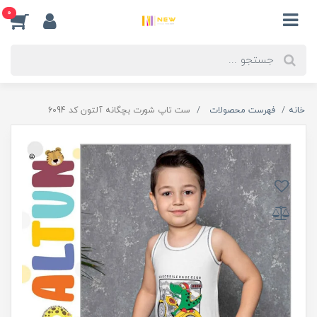
0
خانه
فهرست محصولات
ست تاپ شورت بچگانه آلتون کد 6094