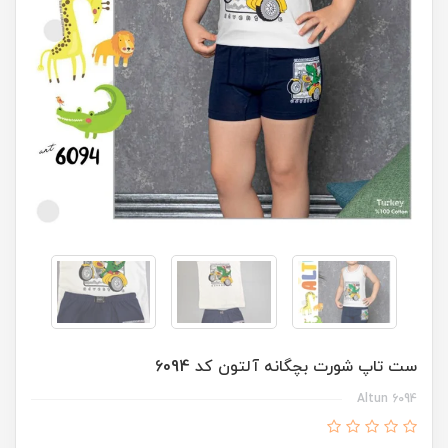
ست تاپ شورت بچگانه آلتون کد 6094
Altun 6094