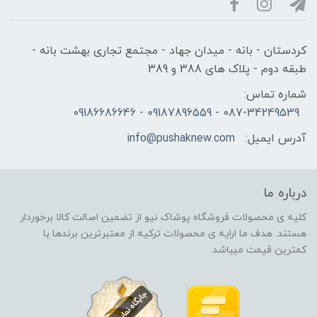
کردستان - بانه - میدان جهاد - مجتمع تجاری بهشت بانه -
طبقه دوم - پلاک های 388 و 389
شماره تماس:
087-34249539 - 09187896559 - 09186686646
آدرس ایمیل:
info@pushaknew.com
درباره ما
کلیه ی محصولات فروشگاه پوشاک نیو از تضمین اصالت کالا برخوردار
هستند. هدف ما ارایه ی محصولات ترکیه از معتبرترین برندها با
کمترین قیمت میباشد.