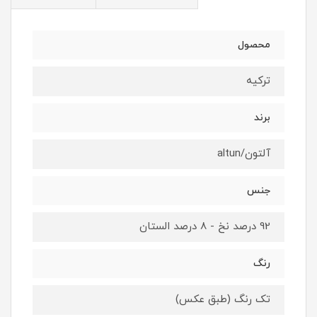
محصول
ترکیه
برند
آلتون/altun
جنس
92 درصد نخ - 8 درصد الستان
رنگ
تک رنگ (طبق عکس)