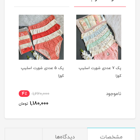
یپ
پک 7 عددی شورت اسلیپ
پک 5 عددی شورت اسلیپ
کوزا
کوزا
کوزا
ناموجود
4٪
1,220,000
1,180,000
تومان
مشخصات
دیدگاه‌ها