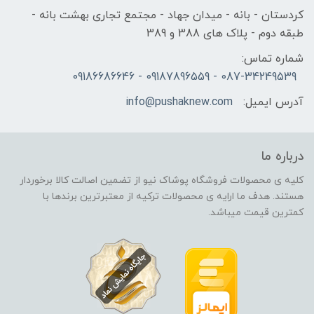
کردستان - بانه - میدان جهاد - مجتمع تجاری بهشت بانه -
طبقه دوم - پلاک های 388 و 389
شماره تماس:
087-34249539 - 09187896559 - 09186686646
آدرس ایمیل:
info@pushaknew.com
درباره ما
کلیه ی محصولات فروشگاه پوشاک نیو از تضمین اصالت کالا برخوردار
هستند. هدف ما ارایه ی محصولات ترکیه از معتبرترین برندها با
کمترین قیمت میباشد.