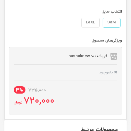
انتخاب سایز:
L&XL
S&M
ویژگی‌های محصول
فروشنده: pushaknew
ناموجود
3%
735,000
720,000
تومان
محصولات مرتبط