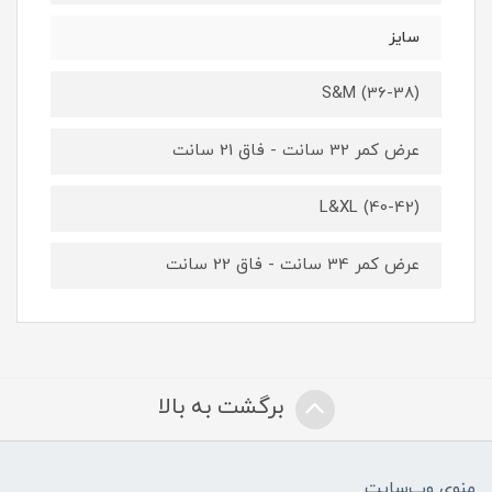
سایز
S&M (36-38)
عرض کمر 32 سانت - فاق 21 سانت
L&XL (40-42)
عرض کمر 34 سانت - فاق 22 سانت
برگشت به بالا
منوی وب‌سایت