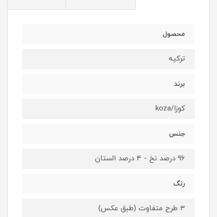
محصول
ترکیه
برند
کوزا/koza
جنس
96 درصد نخ - 4 درصد الستان
رنگ
3 طرح متفاوت (طبق عکس)