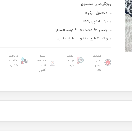
ویژگی‌های محصول
محصول: ترکیه
برند: اینچی/inci
جنس: 96 درصد نخ - 4 درصد الستان
رنگ: 3 طرح متفاوت (طبق عکس)
ضمانت
تضمین
ارسال
دریافت
اصل
بهترین
به تمام
با کارت
بودن
قیمت
نقاط
شتاب
کالا
کشور