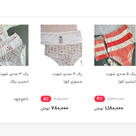
پک 3 عددی شورت
پک 3 عددی شورت
جنیفری کوزا
اسلیپ براک
اسلیپ
ناموجود
5٪
815,000
4٪
780,000
ومان
تومان