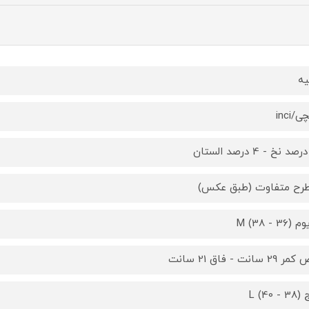
یه
/inci
M (38 - )
2 سانت - فاق 21 سانت
L (40)