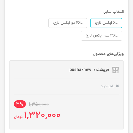
انتخاب سایز:
XL ایکس لارج
2XL دو ایکس لارج
3XL سه ایکس لارج
ویژگی‌های محصول
فروشنده: pushaknew
ناموجود
3%
1,350,000
1,320,000
تومان