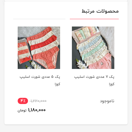
محصولات مرتبط
یپ
پک 7 عددی شورت اسلیپ
پک 5 عددی شورت اسلیپ
کوزا
کوزا
کوزا
ناموجود
4٪
1,220,000
1,180,000
تومان