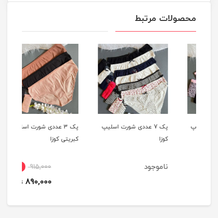
محصولات مرتبط
یپ
پک 7 عددی شورت اسلیپ
پک 3 عددی شورت اسلیپ
کوزا
کبریتی کوزا
دختر
ناموجود
3٪
915,000
890,000
تومان