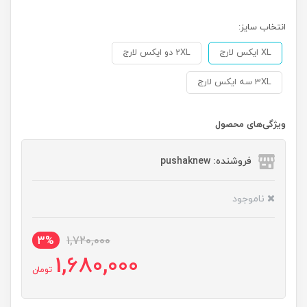
انتخاب سایز:
XL ایکس لارج
2XL دو ایکس لارج
3XL سه ایکس لارج
ویژگی‌های محصول
فروشنده: pushaknew
ناموجود
3%
1,720,000
1,680,000
تومان