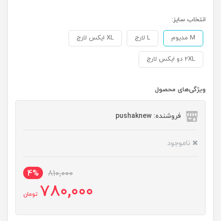
انتخاب سایز:
M مدیوم
L لارج
XL ایکس لارج
2XL دو ایکس لارج
ویژگی‌های محصول
فروشنده: pushaknew
ناموجود
4%
810,000
780,000
تومان