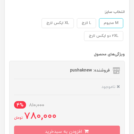
انتخاب سایز:
M مدیوم
L لارج
XL ایکس لارج
2XL دو ایکس لارج
ویژگی‌های محصول
فروشنده: pushaknew
ناموجود
4%
810,000
780,000
تومان
افزودن به سبدخرید