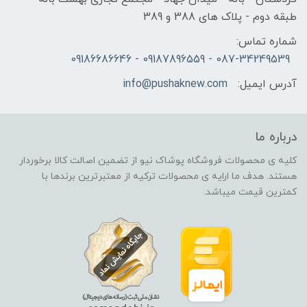
طبقه دوم - پلاک های 388 و 389
شماره تماس:
087-34249539 - 09187896559 - 09186686646
آدرس ایمیل:
info@pushaknew.com
درباره ما
کلیه ی محصولات فروشگاه پوشاک نیو از تضمین اصالت کالا برخوردار
هستند. هدف ما ارایه ی محصولات ترکیه از معتبرترین برندها با
کمترین قیمت میباشد.