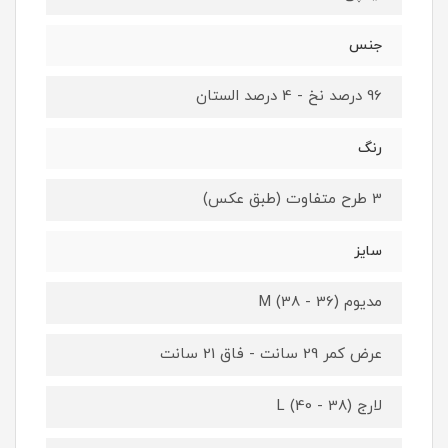
جنس
96 درصد نخ - 4 درصد الستان
رنگ
3 طرح متفاوت (طبق عکس)
سایز
مدیوم M (38 - 36)
عرض کمر 29 سانت - فاق 21 سانت
لارج L (40 - 38)