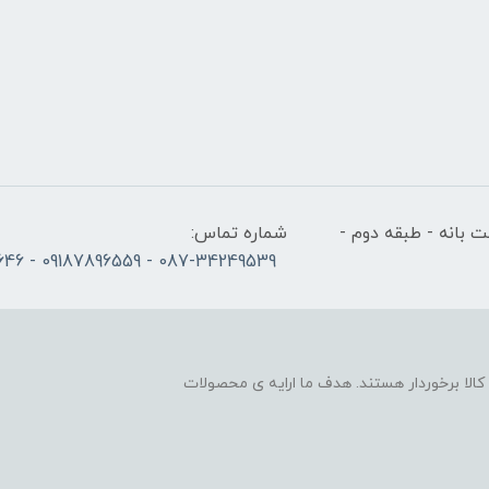
 بانه - طبقه دوم -
شماره تماس:
087-34249539 - 09187896559 - 09186686646
لا برخوردار هستند. هدف ما ارایه ی محصولات