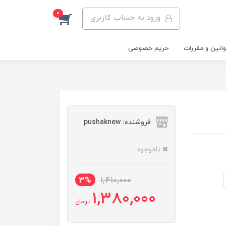
0
ورود به حساب کاربری
انین و مقررات
حریم خصوصی
فروشنده: pushaknew
ناموجود
3%
1,410,000
1,380,000
تومان