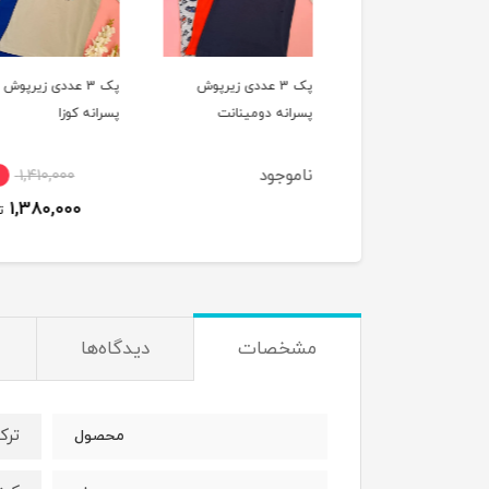
پک 3 عددی شورت
پک 3 عددی زیرپوش
پک 3 عددی زیرپوش
یپ پسرانه دومینانت
پسرانه دومینانت
پسرانه کوزا
ناموجود
1,410,000
4٪
815,000
1,380,000
790,000
تومان
ت
مشخصات
دیدگاه‌ها
ترک
محصول