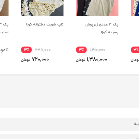
پک 3 عددی زیرپوش
تاپ شورت دخترانه کوزا
پسرانه کوزا
اسلیپ
ناموج
3٪
735,000
3٪
1,410,000
3٪
720,000
1,380,000
ومان
تومان
تومان
یه