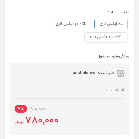
انتخاب سایز:
XL ایکس لارج
2XL دو ایکس لارج
3XL سه ایکس لارج
ویژگی‌های محصول
فروشنده: pushaknew
ناموجود
4%
810,000
780,000
تومان