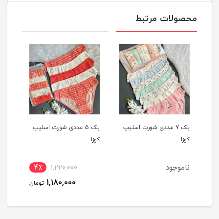
محصولات مرتبط
یپ
پک 7 عددی شورت اسلیپ
پک 5 عددی شورت اسلیپ
کوزا
کوزا
کوزا
ناموجود
4٪
1,220,000
1,180,000
تومان