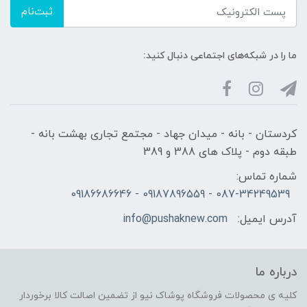
ثبت‌نام
ما را در شبکه‌های اجتماعی دنبال کنید:
کردستان - بانه - میدان جهاد - مجتمع تجاری بهشت بانه -
طبقه دوم - پلاک های 388 و 389
شماره تماس:
087-34249539 - 09187896559 - 09186686646
آدرس ایمیل:
info@pushaknew.com
درباره ما
کلیه ی محصولات فروشگاه پوشاک نیو از تضمین اصالت کالا برخوردار