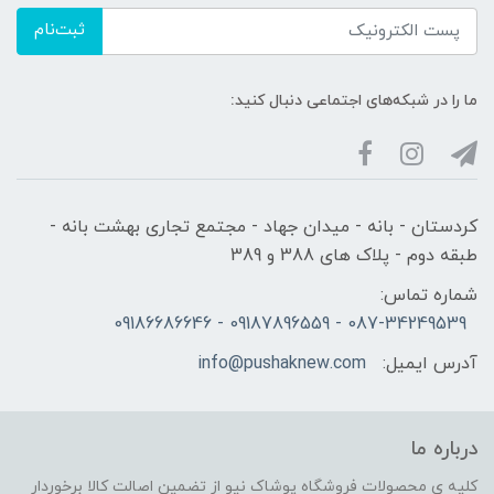
ثبت‌نام
ما را در شبکه‌های اجتماعی دنبال کنید:
کردستان - بانه - میدان جهاد - مجتمع تجاری بهشت بانه -
طبقه دوم - پلاک های 388 و 389
شماره تماس:
087-34249539 - 09187896559 - 09186686646
آدرس ایمیل:
info@pushaknew.com
درباره ما
کلیه ی محصولات فروشگاه پوشاک نیو از تضمین اصالت کالا برخوردار