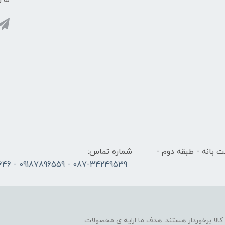
 بانه - طبقه دوم -
شماره تماس:
087-34249539 - 09187896559 - 09186686646
لا برخوردار هستند. هدف ما ارایه ی محصولات